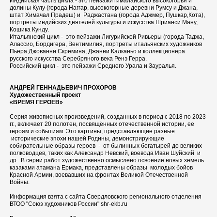
Индийская часть цикла - это пейзажи гималайского высокогорья и
долины Кулу (города Наггар, высокогорные деревни Румсу и Джана,
штат Химачал Прадеш) и Раджастана (города Аджмер, Пушкар,Кота),
портреты индийских деятелей культуры и искусства Шрианси Ману,
Кошика Кунду.
Итальянский цикл - это пейзажи Лигурийской Ривьеры (города Таджа,
Алассио, Бордигера, Вентимилия, портреты итальянских художников
Пьера Джованни Скремина, Джанни Калканьо и коллекционера
русского искусства Серебряного века Ренэ Герра.
Российский цикл - это пейзажи Среднего Урала и Зауралья.
АНДРЕЙ ГЕННАДЬЕВИЧ ПРОХОРОВ
Художественный проект
«ВРЕМЯ ГЕРОЕВ»
Серия живописных произведений, созданных в период с 2018 по 2023
гг., включает 20 полотен, посвящённых отечественной истории, ее
героям и событиям. Это картины, представляющие разные
исторические эпохи нашей Родины, демонстрирующие
собирательные образы героев - от былинных богатырей до великих
полководцев, таких как Александр Невский, воевода Иван Шуйский и
др. В серии работ художественно осмыслено освоение новых земель
казаками атамана Ермака, представлены образы молодых бойов
Красной Армии, воевавших на фронтах Великой Отечественной
Войны.
Информация взята с сайта Свердловского регионального отделения
ВТОО "Союз художников России" shr-ekb.ru