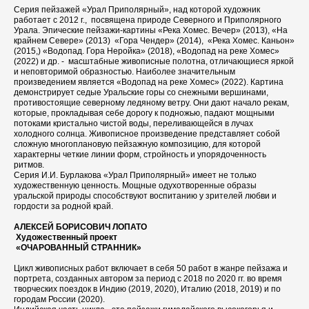
Серия пейзажей «Урал Приполярный», над которой художник
работает с 2012 г., посвящена природе Северного и Приполярного
Урала. Эпические пейзажи-картины «Река Хомес. Вечер» (2013), «На
крайнем Севере» (2013) «Гора Чендер» (2014), «Река Хомес. Каньон»
(2015,) «Водопад. Гора Неройка» (2018), «Водопад на реке Хомес»
(2022) и др. - масштабные живописные полотна, отличающиеся яркой
и неповторимой образностью. Наиболее значительным
произведением является «Водопад на реке Хомес» (2022). Картина
демонстрирует седые Уральские горы со снежными вершинами,
противостоящие северному ледяному ветру. Они дают начало рекам,
которые, прокладывая себе дорогу к подножью, падают мощными
потоками кристально чистой воды, переливающейся в лучах
холодного солнца. Живописное произведение представляет собой
сложную многоплановую пейзажную композицию, для которой
характерны четкие линии форм, стройность и упорядоченность
ритмов.
Серия И.И. Бурлакова «Урал Приполярный» имеет не только
художественную ценность. Мощные одухотворенные образы
уральской природы способствуют воспитанию у зрителей любви и
гордости за родной край.
АЛЕКСЕЙ БОРИСОВИЧ ЛОПАТО
Художественный проект
«ОЧАРОВАННЫЙ СТРАННИК»
Цикл живописных работ включает в себя 50 работ в жанре пейзажа и
портрета, созданных автором за период с 2018 по 2020 гг. во время
творческих поездок в Индию (2019, 2020), Италию (2018, 2019) и по
городам России (2020).